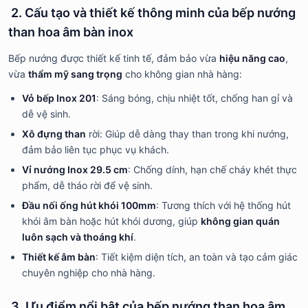
2. Cấu tạo và thiết kế thông minh của
bếp nướng
than hoa âm bàn inox
Bếp nướng được thiết kế tinh tế, đảm bảo vừa
hiệu năng cao
,
vừa
thẩm mỹ sang trọng
cho không gian nhà hàng:
Vỏ bếp Inox 201
: Sáng bóng, chịu nhiệt tốt, chống han gỉ và
dễ vệ sinh.
Xô đựng than
rời: Giúp dễ dàng thay than trong khi nướng,
đảm bảo liên tục phục vụ khách.
Vỉ nướng Inox 29.5 cm
: Chống dính, hạn chế cháy khét thực
phẩm, dễ tháo rời để vệ sinh.
Đầu nối ống hút khói 100mm
: Tương thích với hệ thống hút
khói âm bàn hoặc hút khói dương, giúp
không gian quán
luôn sạch và thoáng khí
.
Thiết kế âm bàn
: Tiết kiệm diện tích, an toàn và tạo cảm giác
chuyên nghiệp cho nhà hàng.
3. Ưu điểm nổi bật của bếp nướng than hoa âm