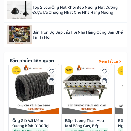
Top 2 Loại Ống Hút Khói Bếp Nướng Hút Dương
Được Ưa Chuộng Nhất Cho Nhà Hàng Nướng
Bán Trọn Bộ Bếp Lẩu Hơi Nhà Hàng Cùng Bàn Ghế
Tại Hà Nội
Sản phẩm liên quan
Xem tất cả
Ống Gió Vải Mềm
Bếp Nướng Than Hoa
Bếp H
Đường Kính D100 Tại Hà
Mồi Bằng Gas, Bếp
Nghiệp
Nội
Nướng Than 600, 900,
Nội: L
Ống Dẫn Khói Tôn Hoa
Tủ Nấu Cơm, Tủ Sấy Khô, Nồi Hầm…
Tủ Nấu 