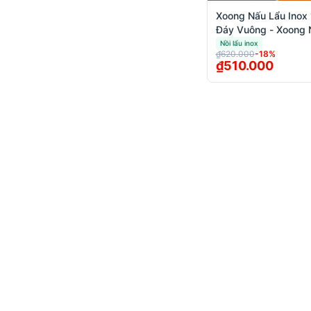
Xoong Nấu Lẩu Inox 
Đáy Vuông - Xoong Nấu
Lẩu Inox 1 Đáy Vuôn
Nồi lẩu inox
₫620.000
-
18
%
Giá Tốt
₫510.000