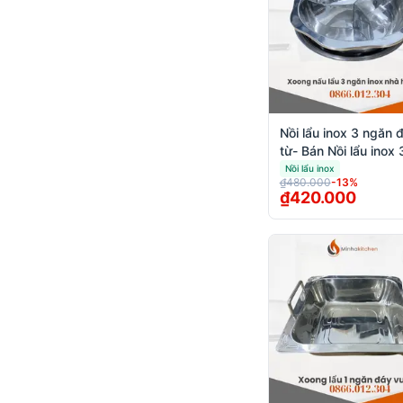
Nồi lẩu inox 3 ngăn 
từ- Bán Nồi lẩu inox 
ngăn đáy từ giá rẻ c
Nồi lẩu inox
₫480.000
-
13
%
lượng
₫420.000