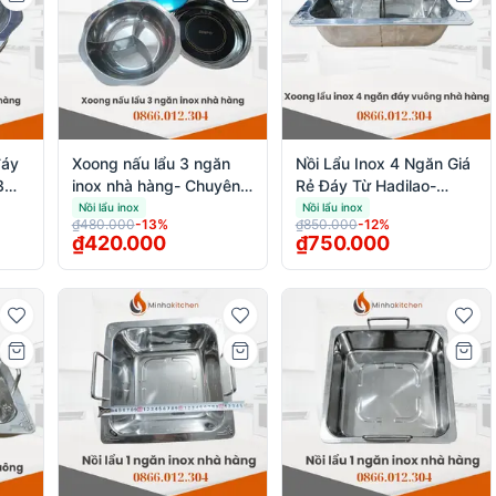
đáy
Xoong nấu lẩu 3 ngăn
Nồi Lẩu Inox 4 Ngăn Giá
3
inox nhà hàng- Chuyên
Rẻ Đáy Từ Hadilao-
hất
cung cấp Xoong nấu lẩu
Chuyên Nồi lẩu 4 vị nhà
Nồi lẩu inox
Nồi lẩu inox
₫480.000
-
13
%
₫850.000
-
12
%
3 ngăn inox nhà hàng
hàng
₫420.000
₫750.000