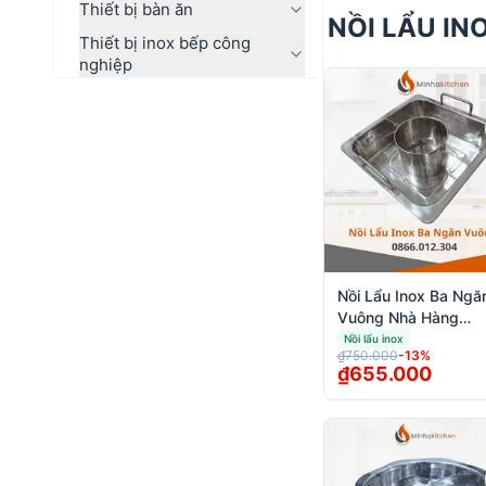
Thiết bị bàn ăn
NỒI LẨU IN
Thiết bị inox bếp công
nghiệp
Nồi Lẩu Inox Ba Ngă
Vuông Nhà Hàng
Chuyên Nghiệp
Nồi lẩu inox
₫750.000
-
13
%
₫655.000