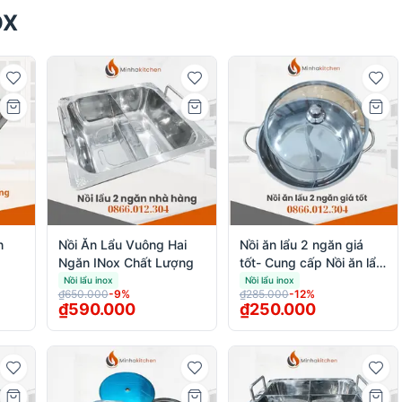
OX
n
Nồi Ăn Lẩu Vuông Hai
Nồi ăn lẩu 2 ngăn giá
Ngăn INox Chất Lượng
tốt- Cung cấp Nồi ăn lẩu
2 ngăn giá tốt nhà hàng
Nồi lẩu inox
Nồi lẩu inox
₫650.000
-
9
%
₫285.000
-
12
%
₫590.000
₫250.000