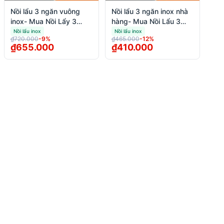
Nồi lẩu 3 ngăn vuông
Nồi lẩu 3 ngăn inox nhà
inox- Mua Nồi Lẩy 3
hàng- Mua Nồi Lẩu 3
Ngăn Inox Nhà Hàng Giá
Ngăn Inox Tròn Giá Tốt
Nồi lẩu inox
Nồi lẩu inox
₫720.000
-
9
%
₫465.000
-
12
%
Rẻ
₫655.000
₫410.000