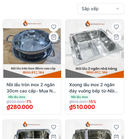
Sắp xếp
Nồi lẩu tròn inox 2 ngăn
Xoong lẩu inox 2 ngăn
30cm cao cấp- Mua Nồi
đáy vuông bếp từ-Nồi
lẩu tròn 2 ngăn gia đình
lẩu 2 ngăn đáy vuông
Nồi lẩu inox
Nồi lẩu inox
₫300.000
-
7
%
₫600.000
-
15
%
cao cấp giá tốt
inox nhà hàng
₫280.000
₫510.000