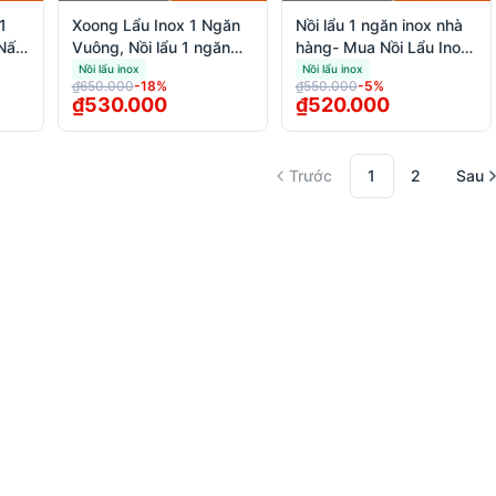
1
Xoong Lẩu Inox 1 Ngăn
Nồi lẩu 1 ngăn inox nhà
Vuông, Nồi lẩu 1 ngăn
hàng- Mua Nồi Lẩu Inox
g
bếp từ đáy vuông
I Ngăn Giá Tốt
Nồi lẩu inox
Nồi lẩu inox
₫650.000
-
18
%
₫550.000
-
5
%
₫530.000
₫520.000
Trước
1
2
Sau