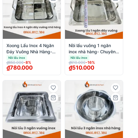
Xoong Lẩu Inox 4 Ngăn
Nồi lẩu vuông 1 ngăn
Đáy Vuông Nhà Hàng-
inox nhà hàng- Chuyên
Chuyên bán Xoong Lẩu
bán Nồi lẩu vuông 1
Nồi lẩu inox
Nồi lẩu inox
₫850.000
-
8
%
₫610.000
-
16
%
Inox 4 Ngăn Đáy Vuông
ngăn inox nhà hàng Giá
₫780.000
₫510.000
Nhà Hàng
Tốt