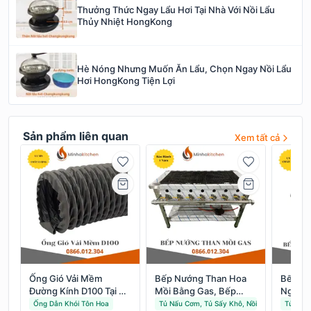
Thưởng Thức Ngay Lẩu Hơi Tại Nhà Với Nồi Lẩu
Thủy Nhiệt HongKong
Hè Nóng Nhưng Muốn Ăn Lẩu, Chọn Ngay Nồi Lẩu
Hơi HongKong Tiện Lợi
Sản phẩm liên quan
Xem tất cả
Ống Gió Vải Mềm
Bếp Nướng Than Hoa
Bếp H
Đường Kính D100 Tại Hà
Mồi Bằng Gas, Bếp
Nghiệp
Nội
Nướng Than 600, 900,
Nội: L
Ống Dẫn Khói Tôn Hoa
Tủ Nấu Cơm, Tủ Sấy Khô, Nồi Hầm…
Tủ Nấu 