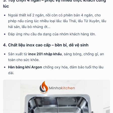
3. Tùy chọn 4 ngăn – phục vụ nhiều thực khách cùng
lúc
Ngoài thiết kế 2 ngăn, nồi còn có phiên bản 4 ngăn, cho
phép nấu cùng lúc nhiều loại lẩu: lẩu Thái, lẩu Tứ Xuyên, lẩu
hải sản, lẩu bò nhúng ớt…
Đáp ứng nhu cầu đa dạng của nhóm khách hàng lớn.
4. Chất liệu inox cao cấp – bền bỉ, dễ vệ sinh
Sản xuất từ
inox 201 nhập khẩu
, sáng bóng, chống gỉ, an
toàn cho sức khỏe.
Hàn bằng khí Argon
chống oxy hóa, đảm bảo tuổi thọ lâu
dài.