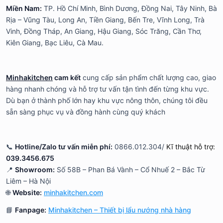
Miền Nam:
TP. Hồ Chí Minh, Bình Dương, Đồng Nai, Tây Ninh, Bà
Rịa – Vũng Tàu, Long An, Tiền Giang, Bến Tre, Vĩnh Long, Trà
Vinh, Đồng Tháp, An Giang, Hậu Giang, Sóc Trăng, Cần Thơ,
Kiên Giang, Bạc Liêu, Cà Mau.
Minhakitchen
cam kết
cung cấp sản phẩm chất lượng cao, giao
hàng nhanh chóng và hỗ trợ tư vấn tận tình đến từng khu vực.
Dù bạn ở thành phố lớn hay khu vực nông thôn, chúng tôi đều
sẵn sàng phục vụ và đồng hành cùng quý khách
📞
Hotline/Zalo tư vấn miễn phí:
0866.012.304/
Kĩ thuật hỗ trợ:
039.3456.675
📍
Showroom:
Số 58B – Phan Bá Vành – Cổ Nhuế 2 – Bắc Từ
Liêm – Hà Nội
🌐
Website:
minhakitchen.com
📘
Fanpage:
Minhakitchen – Thiết bị lẩu nướng nhà hàng