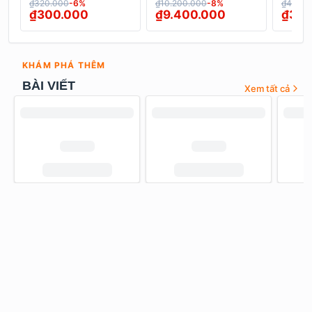
₫320.000
-
6
%
₫10.200.000
-
8
%
₫4.200
1200 Hà Nội
Bếp N
₫300.000
₫9.400.000
₫3.7
KHÁM PHÁ THÊM
BÀI VIẾT
Xem tất cả