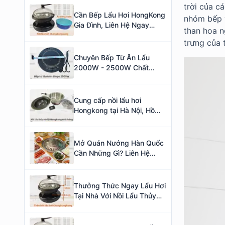
MINHAKITCHEN
trời của c
Cần Bếp Lẩu Hơi HongKong
nhóm bếp v
Gia Đình, Liên Hệ Ngay
than hoa n
Minhakitchen
trưng của 
Chuyên Bếp Từ Ăn Lẩu
2000W - 2500W Chất
Lượng Nhà Hàng Cao Cấp
Cung cấp nồi lẩu hơi
Hongkong tại Hà Nội, Hồ
Chí Minh – Nồi lẩu hơi cho
nhà hàng lẩu tốt được ưa
thích
Mở Quán Nướng Hàn Quốc
Cần Những Gì? Liên Hệ
Ngay Minhakitchen!
Thưởng Thức Ngay Lẩu Hơi
Tại Nhà Với Nồi Lẩu Thủy
Nhiệt HongKong