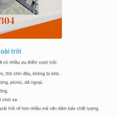
ài trời
i
có nhiều ưu điểm vượt trội:
m, thịt chín đều, không bị khô.
ng, picnic, dã ngoại.
ớng.
 chơi xa.
oài trời rẻ hơn nhiều mà vẫn đảm bảo chất lượng.