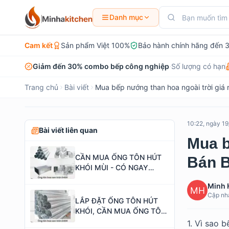
Danh mục
Cam kết
Sản phẩm Việt 100%
Bảo hành chính hãng đến 
Giảm đến 30% combo bếp công nghiệp
·
Số lượng có hạn
Trang chủ
Bài viết
Mua bếp nướng than hoa ngoài trời giá
10:22, ngày 1
Bài viết liên quan
Mua b
CẦN MUA ỐNG TÔN HÚT
Bán B
KHÓI MÙI - CÓ NGAY
MINHAKITCHEN
Minh 
Cập nhậ
LẮP ĐẶT ỐNG TÔN HÚT
KHÓI, CẦN MUA ỐNG TÔN
HÚT KHÓI MÙI - GỌI NGAY
1. Vì sao 