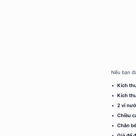
Nếu bạn đ
Kích th
Kích th
2 vỉ nư
Chiều c
Chân b
Giá để 