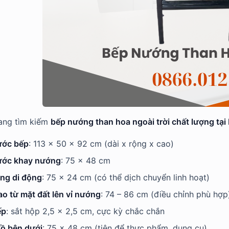
ang tìm kiếm
bếp nướng than hoa ngoài trời chất lượng tại
ước bếp
: 113 x 50 x 92 cm (dài x rộng x cao)
ước khay nướng
: 75 x 48 cm
ớng di động
: 75 x 24 cm (có thể dịch chuyển linh hoạt)
ao từ mặt đất lên vỉ nướng
: 74 – 86 cm (điều chỉnh phù hợp
ếp
: sắt hộp 2,5 x 2,5 cm, cực kỳ chắc chắn
đồ bên dưới
: 75 x 48 cm (tiện để thực phẩm, dụng cụ)