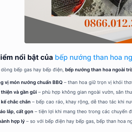
điểm nổi bật của
bếp nướng than hoa ngo
 dòng bếp gas hay bếp điện,
bếp nướng than hoa ngoài trờ
g vị món nướng chuẩn BBQ
– than hoa giữ trọn vị khói thơ
thiện và gần gũi
– phù hợp không gian ngoài vườn, sân thượ
 kế chắc chắn
– bếp cao ráo, khay rộng, dễ thao tác khi nư
áo lắp, cất gọn
– tiện lợi khi mang theo trong các chuyến đi
hành hợp lý
– so với bếp điện hay bếp gas, bếp than hoa ng