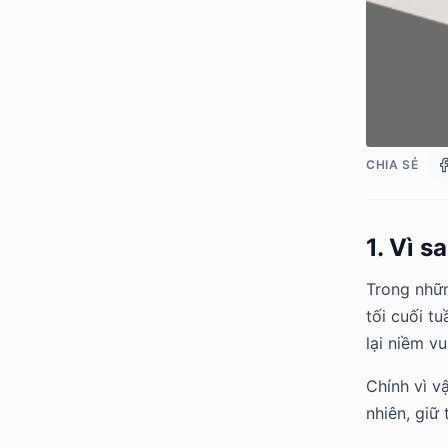
CHIA SẺ
1. Vì 
Trong nhữ
tối cuối t
lại niềm vu
Chính vì v
nhiên, giữ