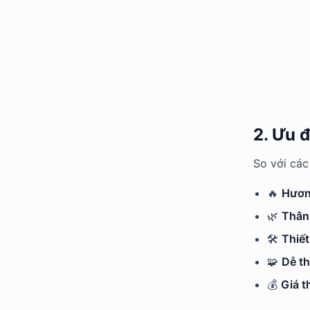
2. Ưu 
So với các
🔥
Hươn
🌿
Thân 
🛠
Thiết
🧩
Dễ th
💰
Giá t