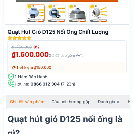
Quạt Hút Gió D125 Nối Ống Chất Lượng
₫1.750.000
-
9
%
₫1.600.000
Giá đã bao gồm VAT.
Tiết kiệm
₫150.000
1 Năm Bảo Hành
Hotline:
0866 012 304
(7-23h)
Chi tiết sản phẩm
Câu hỏi thường gặp
Đánh giá
Hỏ
0
Quạt hút gió D125 nối ống là
gì?