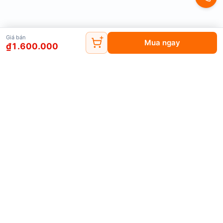
Dù chỉ sử dụng công suất 75W nhưng quạt vẫn tạo ra lưu
lượng gió ổn định, giúp:
Giá bán
Mua ngay
₫1.600.000
Hút mùi nhanh
Đẩy khí nóng hiệu quả
Giảm khói trong không gian kín
Tăng khả năng lưu thông không khí
Đây là lựa chọn phù hợp cho:
Nhà hàng nhỏ
Quán nướng BBQ
Đăng ký nhận tin
Bếp ăn gia đình
Nhận thông tin khuyến mãi mới nhất
Văn phòng
Đăng ký
Phòng kín cần lưu thông khí
2. Tiết kiệm điện năng