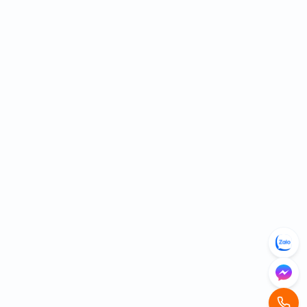
Thông số
Chi tiết
Loại quạt
Quạt hút nối ống
Điện áp
220V / 50Hz
Công suất
75W
Đường kính nối ống
D120 – D125 mm
Thiết kế
Đồng trục nối ống
Chất liệu
Kim loại sơn tĩnh điện
Ứng dụng
Hút mùi – thông gió – hút khói
Nguồn gốc
Nhập khẩu
Ưu điểm nổi bật của quạt hút
gió D125 nối ống
1. Lực hút mạnh – vận hành ổn định