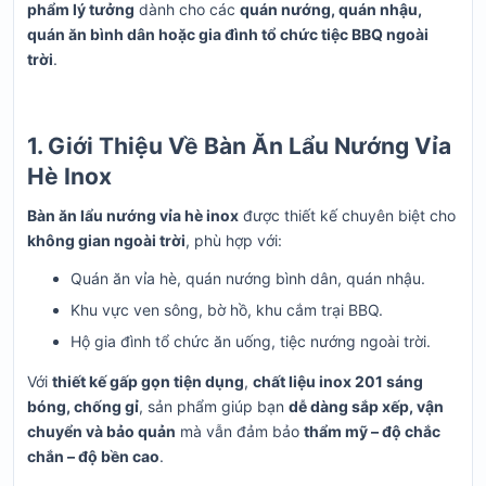
phẩm lý tưởng
dành cho các
quán nướng, quán nhậu,
quán ăn bình dân hoặc gia đình tổ chức tiệc BBQ ngoài
trời
.
1. Giới Thiệu Về Bàn Ăn Lẩu Nướng Vỉa
Hè Inox
Bàn ăn lẩu nướng vỉa hè inox
được thiết kế chuyên biệt cho
không gian ngoài trời
, phù hợp với:
Quán ăn vỉa hè, quán nướng bình dân, quán nhậu.
Khu vực ven sông, bờ hồ, khu cắm trại BBQ.
Hộ gia đình tổ chức ăn uống, tiệc nướng ngoài trời.
Với
thiết kế gấp gọn tiện dụng
,
chất liệu inox 201 sáng
bóng, chống gỉ
, sản phẩm giúp bạn
dễ dàng sắp xếp, vận
chuyển và bảo quản
mà vẫn đảm bảo
thẩm mỹ – độ chắc
chắn – độ bền cao
.