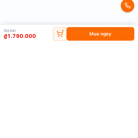
Mặt bàn được
gia cố bằng thanh ngang chịu tải
, giúp bàn
vững chắc khi đặt nồi lẩu hoặc bếp nướng than hoa
.
Dù khách ngồi đông, bàn vẫn
không rung lắc hay cong
vênh
.
Giá bán
Mua ngay
₫1.790.000
3.4. Linh hoạt sử dụng – đa chức năng
Ngoài dùng để
ăn lẩu, nướng BBQ
, bạn có thể
biến bàn
thành bàn ăn nhậu, bàn tiệc ngoài trời, hoặc bàn phục vụ
sự kiện
.
Một sản phẩm –
đa công năng – tiết kiệm chi phí đầu tư.
Đăng ký nhận tin
Nhận thông tin khuyến mãi mới nhất
Đăng ký