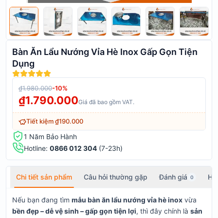
Bàn Ăn Lẩu Nướng Vỉa Hè Inox Gấp Gọn Tiện
Dụng
₫1.980.000
-
10
%
₫1.790.000
Giá đã bao gồm VAT.
Tiết kiệm
₫190.000
1 Năm Bảo Hành
Hotline:
0866 012 304
(7-23h)
Chi tiết sản phẩm
Câu hỏi thường gặp
Đánh giá
Hỏ
0
Nếu bạn đang tìm
mẫu bàn ăn lẩu nướng vỉa hè inox
vừa
bền đẹp – dễ vệ sinh – gấp gọn tiện lợi
, thì đây chính là
sản